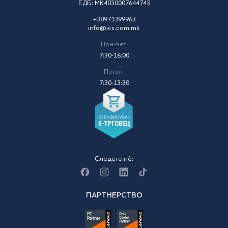
ЕДБ: MK4030007644745
+38971399963
info@ics.com.mk
Пон-Чет
7:30-16:00
Петок
7:30-13:30
Следете нè:
ПАРТНЕРСТВО