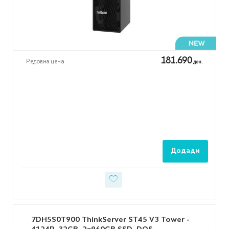
181.690
Редовна цена
ден.
Додади
7DH5S0T900 ThinkServer ST45 V3 Tower -