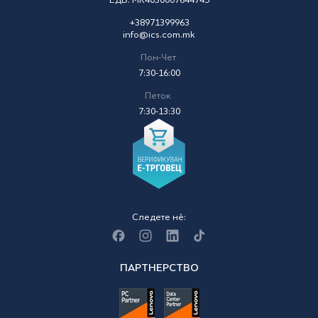
ЕДБ: MK4030007644745
+38971399963
info@ics.com.mk
Пон-Чет
7:30-16:00
Петок
7:30-13:30
Следете нè:
ПАРТНЕРСТВО