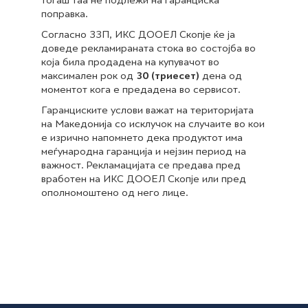
тогаш таа не подлежи на гаранциска
поправка.
Согласно ЗЗП, ИКС ДООЕЛ Скопје ќе ја
доведе рекламираната стока во состојба во
која била продадена на купувачот во
максимален рок од
30 (триесет)
дена од
моментот кога е предадена во сервисот.
Гаранциските услови важат на територијата
на Македонија со исклучок на случаите во кои
е изрично напомнето дека продуктот има
меѓународна гаранција и нејзин период на
важност. Рекламацијата се предава пред
вработен на ИКС ДООЕЛ Скопје или пред
ополномоштено од него лице.