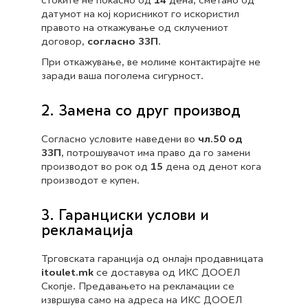
стоките не покасно од
14
дена, сметано од
датумот на кој корисникот го искористил
правото на откажување од склучениот
договор,
согласно ЗЗП
.
При откажување, ве молиме контактирајте не
заради ваша поголема сигурност.
2. Замена со друг производ
Согласно условите наведени во
чл.50 од
ЗЗП
, потрошувачот има право да го замени
производот во рок од
15
дена од денот кога
производот е купен.
3. Гаранциски услови и
рекламација
Трговската гаранција од онлајн продавницата
itoulet.mk
се доставува од ИКС ДООЕЛ
Скопје. Предавањето на рекламации се
извршува само на адреса на ИКС ДООЕЛ