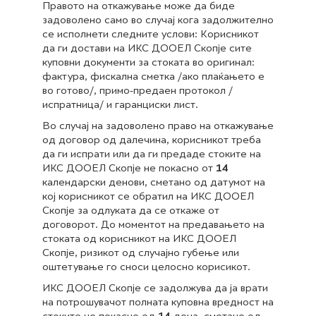
Правото на откажување може да биде
задоволено само во случај кога задолжително
се исполнети следните услови: Корисникот
да ги достави на ИКС ДООЕЛ Скопје сите
куповни документи за стоката во оригинал:
фактура, фискална сметка /ако плаќањето е
во готово/, примо-предаен протокол /
испратница/ и гаранциски лист.
Во случај на задоволено право на откажување
од договор од далечина, корисникот треба
да ги испрати или да ги предаде стоките на
ИКС ДООЕЛ Скопје не покасно от
14
календарски денови, сметано од датумот на
кој корисникот се обратил на ИКС ДООЕЛ
Скопје за одлуката да се откаже от
договорот. До моментот на предавањето на
стоката од корисникот на ИКС ДООЕЛ
Скопје, ризикот од случајно губење или
оштетување го сноси целосно корисикот.
ИКС ДООЕЛ Скопје се задолжува да ја врати
на потрошувачот полната куповна вредност на