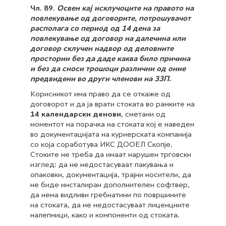
Чл. 89.
Освен кај исклучоците на правото на
повлекување од договорите, потрошувачот
располага со период од 14 дена за
повлекување од договор на далечина или
договор склучен надвор од деловните
простории без да даде каква било причина
и без да сноси трошоци различни од оние
предвидени во други членови на ЗЗП.
Корисникот има право да се откаже од
договорот и да ја врати стоката во рамките на
14 календарски денови
, сметани од
моментот на порачка на стоката кој е наведен
во документацијата на куриерската компанија
со која соработува ИКС ДООЕЛ Скопје.
Стоките не треба да имаат нарушен трговски
изглед: да не недостасуваат пакувања и
опаковки, документација, трајни носители, да
не биде инсталиран дополнителен софтвер,
да нема видливи гребнатини по површините
на стоката, да не недостасуваат лиценцните
налепници, како и компоненти од стоката.