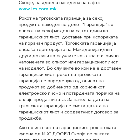
Скопје, на адреса наведена на сајтот
www.ics.com.mk
.
Рокот на трговската гаранција за секој
продукт е наведен во делот "Гаранција" во
описот на секој модел на сајтот и/или во
гаранцискиот лист, доставен при испораката
на порачан продукт. Трговската гаранција ја
опфаќа територијата на Македонија и/или
други држави во случаите кога тоа е изрично
напомената во описот или гаранцискиот лист
на моделот. Во случаите во кои не е доставен
гаранциски лист, рокот на трговската
гаранција се определува од описот на
продукот во добиеното од корисникот
електронско писмо и потврдената порачка на
онлајн продавницата. За начелна дата на
трговската гаранција се смета датата на
гаранцискиот лист и соодветниот договор за
продажба.
Ако по истекот на гаранцискиот рок стоката
купена од ИКС ДООЕЛ Скопје се оштети,