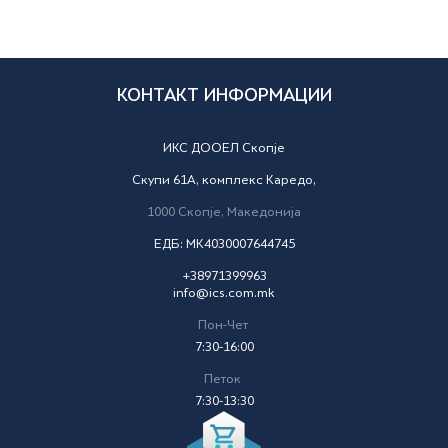
КОНТАКТ ИНФОРМАЦИИ
ИКС ДООЕЛ Скопје
Скупи 61А, комплекс Каредо,
1000
Скопје,
Македонија
ЕДБ: MK4030007644745
+38971399963
info@ics.com.mk
Пон-Чет
7:30-16:00
Петок
7:30-13:30